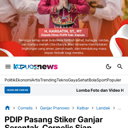
Politik
Ekonomi
Artis
Trending
Tekno
Gaya
Sehat
BolaSport
Populer
Lomba Foto dan Video HUT Kubu Raya, Mitra Jur
HEADLINE HARI INI
Cornelis
Ganjar Pranowo
Kalbar
Landak
PDI 
PDIP Pasang Stiker Ganjar
Serentak, Cornelis Siap