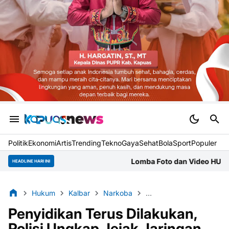
Politik
Ekonomi
Artis
Trending
Tekno
Gaya
Sehat
BolaSport
Populer
Lomba Foto dan Video HUT Kubu Raya, Mitra Jur
HEADLINE HARI INI
Hukum
Kalbar
Narkoba
Polres Singkawang
S
Penyidikan Terus Dilakukan,
Polisi Ungkap Jejak Jaringan