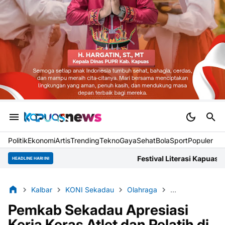
Politik
Ekonomi
Artis
Trending
Tekno
Gaya
Sehat
BolaSport
Populer
Festival Literasi Kapuas Dokumentasikan Narasi 
HEADLINE HARI INI
Kalbar
KONI Sekadau
Olahraga
Pemkab Sekada
Pemkab Sekadau Apresiasi
Kerja Keras Atlet dan Pelatih di