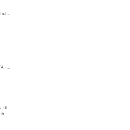
mbut
YA -
 Raya.
u
akil
ah
an dan