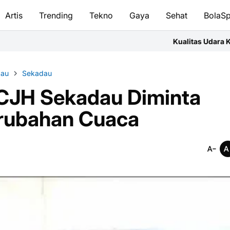
Artis
Trending
Tekno
Gaya
Sehat
BolaSp
Kualitas Udara Kubu Raya Jumat Pagi 
dau
Sekadau
 CJH Sekadau Diminta
rubahan Cuaca