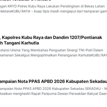
ungan KRYD Polres Kubu Raya Lakukan Pendinginan di Bekas Lahan
HektareKUBU RAYA - Asap tipis masih mengepul dari hamparan ga
alan Rasau Jaya, Desa Kuala Dua, Kecamatan Sungai Raya, Kamis
 api yang sebelumnya melahap sekita
i, Kapolres Kubu Raya dan Dandim 1207/Pontianak
h Tangani Karhutla
bstansi Utama Yang Membahas Penguatan Sinergi TNI-Polri Dalam
 Keamanan Sekaligus Mengoptimalkan Penanganan KarhutlaKUBU RA
 lahan (karhutla) masih menjadi pekerjaan besar di Kabupaten Kubu
marau yang belum menunjukka
yampaian Nota PPAS APBD 2026 Kabupaten Sekada
nyampaian Nota PPAS APBD 2026 Kabupaten Sekadau SEKADAU - W
dwalkan menghadiri Rapat Paripurna Dewan Perwakilan Rakyat Daer
kadau dengan agenda penyampaian Nota Kebijakan Umum Anggar
nggaran Sementara (KUA-PPAS) APBD