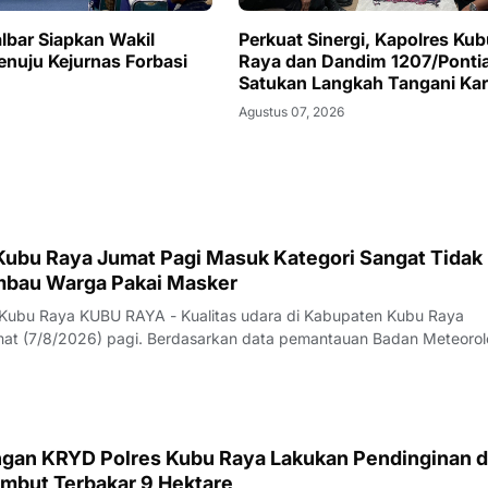
albar Siapkan Wakil
Perkuat Sinergi, Kapolres Kub
enuju Kejurnas Forbasi
Raya dan Dandim 1207/Ponti
Satukan Langkah Tangani Kar
Agustus 07, 2026
 Kubu Raya Jumat Pagi Masuk Kategori Sangat Tidak
Imbau Warga Pakai Masker
 Kubu Raya KUBU RAYA - Kualitas udara di Kabupaten Kubu Raya
t (7/8/2026) pagi. Berdasarkan data pemantauan Badan Meteorol
fisika (BMKG) yang diakses sekitar pukul 07.00 WIB, konsentrasi
(PM2,5) tercatat mencapai 154,3 m
gan KRYD Polres Kubu Raya Lakukan Pendinginan d
mbut Terbakar 9 Hektare