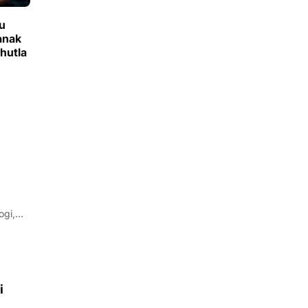
u
anak
hutla
ogi,
i