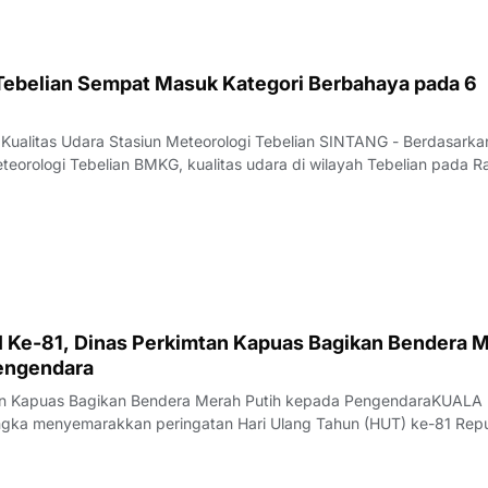
 Tebelian Sempat Masuk Kategori Berbahaya pada 6
 Kualitas Udara Stasiun Meteorologi Tebelian SINTANG - Berdasarka
teorologi Tebelian BMKG, kualitas udara di wilayah Tebelian pada R
ntau berada pada kategori BAIK hingga BERBAHAYA.Data pantauan
at PM 2.5 periode puku
 Ke-81, Dinas Perkimtan Kapuas Bagikan Bendera 
engendara
tan Kapuas Bagikan Bendera Merah Putih kepada PengendaraKUALA
gka menyemarakkan peringatan Hari Ulang Tahun (HUT) ke-81 Repu
erumahan, Kawasan Permukiman, dan Pertanahan (Disperkimtan) Kab
ksi sosial dengan membagikan