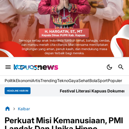
Politik
Ekonomi
Artis
Trending
Tekno
Gaya
Sehat
BolaSport
Populer
Festival Literasi Kapuas Dokumentasikan Narasi Lokal dan Lahirnya
HEADLINE HARI INI
Kalbar
Perkuat Misi Kemanusiaan, PMI
Landak Dan Unika Hippo