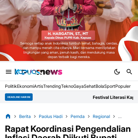
Politik
Ekonomi
Artis
Trending
Tekno
Gaya
Sehat
BolaSport
Populer
Festival Literasi Kapuas Dokumentasikan Nar
HEADLINE HARI INI
Berita
Paolus Hadi
Pemda
Regional
Sanggau
Rapat Koordinasi Pengendalian
Inflasi Daerah Diikuti Bupati