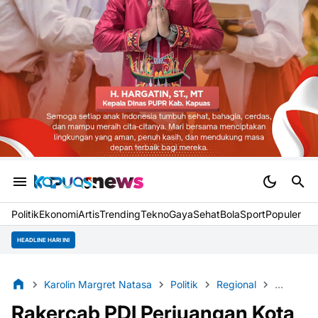
Politik
Ekonomi
Artis
Trending
Tekno
Gaya
Sehat
BolaSport
Populer
Bupati Sujiw
HEADLINE HARI INI
Karolin Margret Natasa
Politik
Regional
Singkaw
Rakercab PDI Perjuangan Kota