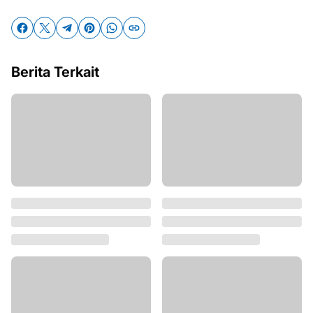
Berita Terkait
PPP Kubu Raya Tegaskan
Cabup Ketapang Nomor Urut
Komitmen Sinergi
1, Farhan Diserang Informasi
Pembangunan
Negatif
Desember 20, 2025
November 15, 2024