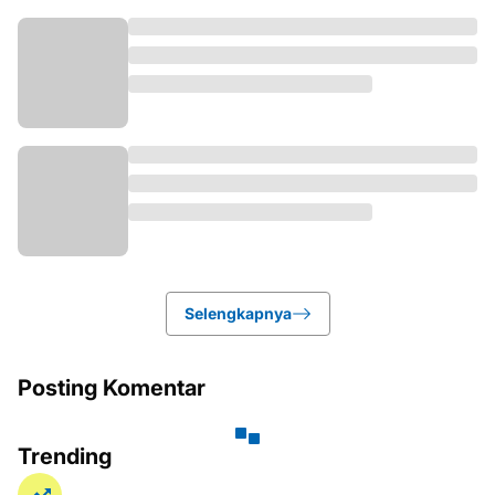
JAKARTA
Coach Justin Soroti Formasi 3 Bek Herdman
Usai Timnas Indonesia Kalah 0-3 dari Vietnam
Agustus 05, 2026
BAUBAU
6 Oknum Polisi Polres Baubau Diduga Tukar
Barang Bukti Emas 360 Gram dengan Palsu
Agustus 05, 2026
KALBAR
Wahana Visi Indonesia Tutup Program
Sponsorship Area Program Sekadau
Agustus 05, 2026
Selengkapnya
Failed to load posts.