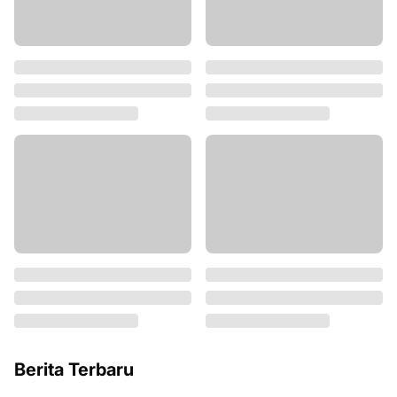
DPC PPP Kubu Raya Gelar
Hj. Noor Fazariah Kamayanti,
Muscab IV, Usung Tema
Ketua Tim Kampanye Yakin
Transformasi PPP Menuju
Erlin-Berkat Menang di
2029
Pilkada Kapuas
Mei 16, 2026
November 28, 2024
Tragedi Kecelakaan
PDI Perjuangan Kalbar
Melibatkan Cabup AW Jadi
Perkuat Konsolidasi
Topik Politik
Organisasi hingga Tingkat
Ranting
November 15, 2024
Maret 01, 2026