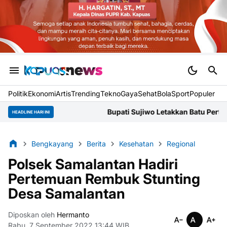
Politik
Ekonomi
Artis
Trending
Tekno
Gaya
Sehat
BolaSport
Populer
Bupati Sujiwo Letakkan Batu Pertama Gereja Santo
HEADLINE HARI INI
Bengkayang
Berita
Kesehatan
Regional
Polsek Samalantan Hadiri
Pertemuan Rembuk Stunting
Desa Samalantan
Diposkan oleh
Hermanto
Rabu, 7 September 2022 13:44 WIB