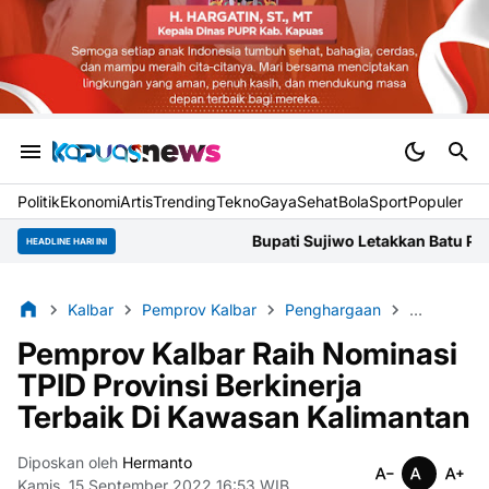
Politik
Ekonomi
Artis
Trending
Tekno
Gaya
Sehat
BolaSport
Populer
Bupati Sujiwo Letakkan Batu Pertama Gereja S
HEADLINE HARI INI
Kalbar
Pemprov Kalbar
Penghargaan
Pontianak
Pemprov Kalbar Raih Nominasi
TPID Provinsi Berkinerja
Terbaik Di Kawasan Kalimantan
Diposkan oleh
Hermanto
Kamis, 15 September 2022 16:53 WIB