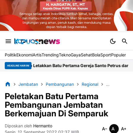
Politik
Ekonomi
Artis
Trending
Tekno
Gaya
Sehat
BolaSport
Populer
akkan Batu Pertama Gereja Santo Petrus dan Paulus di Desa Kapur
HEADLINE HARI INI
Jembatan
Pembangunan
Regional
Sambas
S
Peletakan Batu Pertama
Pembangunan Jembatan
Berkemajuan Di Semparuk
Diposkan oleh
Hermanto
Senin, 12 September 2022 02:37 WIB