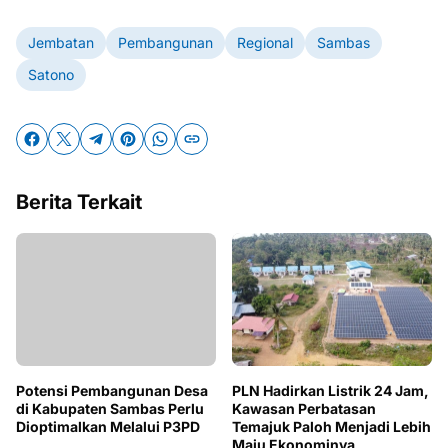
Jembatan
Pembangunan
Regional
Sambas
Satono
Berita Terkait
Potensi Pembangunan Desa
PLN Hadirkan Listrik 24 Jam,
di Kabupaten Sambas Perlu
Kawasan Perbatasan
Dioptimalkan Melalui P3PD
Temajuk Paloh Menjadi Lebih
Maju Ekonominya