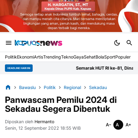
Politik
Ekonomi
Artis
Trending
Tekno
Gaya
Sehat
BolaSport
Populer
Semarak HUT RI ke-81, Dinas PUPR Kapuas G
HEADLINE HARI INI
Bawaslu
Politik
Regional
Sekadau
Panwascam Pemilu 2024 di
Sekadau Segera Dibentuk
Diposkan oleh
Hermanto
Senin, 12 September 2022 18:55 WIB