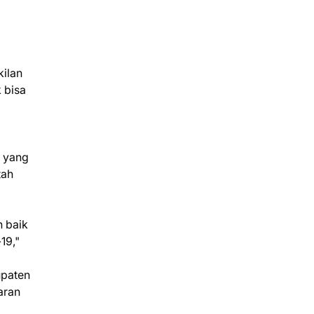
a
kilan
 bisa
u yang
tah
n baik
19,"
upaten
garan