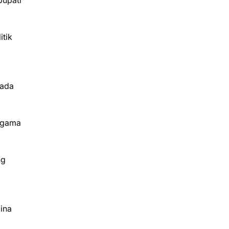
bupati
tik
pada
agama
ng
ina