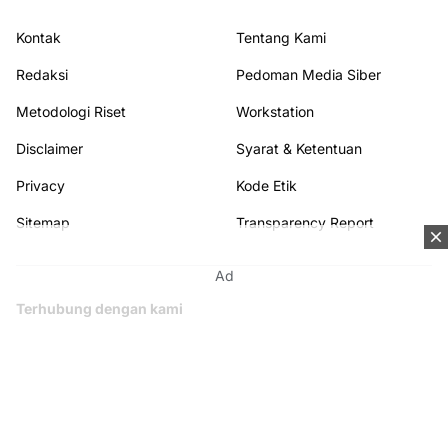
Kontak
Tentang Kami
Redaksi
Pedoman Media Siber
Metodologi Riset
Workstation
Disclaimer
Syarat & Ketentuan
Privacy
Kode Etik
Sitemap
Transparency Report
Ad
Terhubung dengan kami
© 2026
KAPUASNEWS.ID
from
Kapuasnews
. All rights reserved.