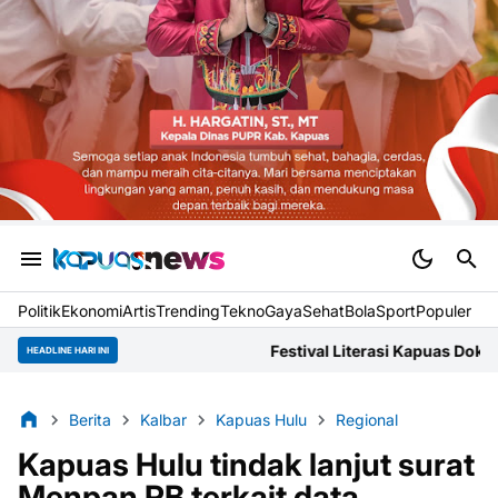
Politik
Ekonomi
Artis
Trending
Tekno
Gaya
Sehat
BolaSport
Populer
Festival Literasi Kapuas Dokumentasikan Narasi Lokal 
HEADLINE HARI INI
Berita
Kalbar
Kapuas Hulu
Regional
Kapuas Hulu tindak lanjut surat
Menpan RB terkait data