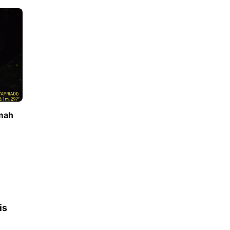
umah
is