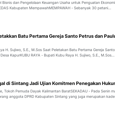
el Bisnis dan Pengelolaan Keuangan Usaha untuk Penguatan Ekonomi
PEDAS Kabupaten MempawahMEMPAWAH - Sebanyak 30 petani
n Gemawan dari 15 desa di Kabupaten Mempawah mengikuti "Pelat
engelolaan Keuangan Usaha untuk Penguatan Ek
etakkan Batu Pertama Gereja Santo Petrus dan Paul
ya H. Sujiwo, S.E., M.Sos Saat Peletakan Batu Pertama Gereja Santo
i Desa KapurKUBU RAYA - Bupati Kubu Raya H. Sujiwo, S.E., M.Sos
 batu pertama pembangunan Gereja Katolik Santo Petrus dan Paulu
tan Sungai Raya, Kabupate
gal di Sintang Jadi Ujian Komitmen Penegakan Huk
pe, Tokoh Pemuda Dayak Kalimantan BaratSEKADAU - Pada Senin m
orang anggota DPRD Kabupaten Sintang yang juga merupakan kade
sial AI diamankan tim gabungan Polda Kalimantan Barat dalam operasi
 Sekadau–Sintang, Desa Mu