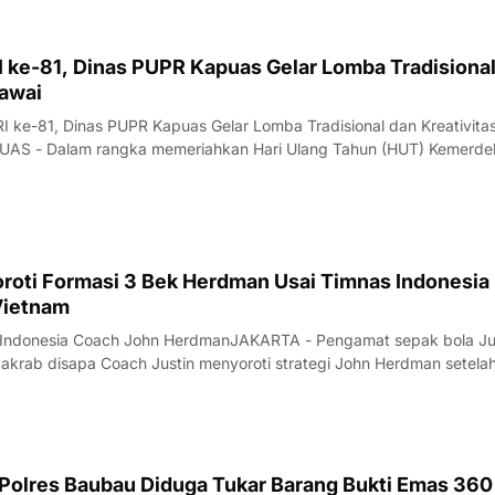
 ke-81, Dinas PUPR Kapuas Gelar Lomba Tradisional
gawai
I ke-81, Dinas PUPR Kapuas Gelar Lomba Tradisional dan Kreativita
AS - Dalam rangka memeriahkan Hari Ulang Tahun (HUT) Kemerde
 ke-81, Dinas Pekerjaan Umum dan Penataan Ruang (PUPR) Kabupat
lar berbagai perlombaan yang be
oroti Formasi 3 Bek Herdman Usai Timnas Indonesia
Vietnam
as Indonesia Coach John HerdmanJAKARTA - Pengamat sepak bola Ju
akrab disapa Coach Justin menyoroti strategi John Herdman setela
ngalami kekalahan telak 0-3 dari Vietnam pada lanjutan Grup A Pia
diri, pada Senin
 Polres Baubau Diduga Tukar Barang Bukti Emas 360