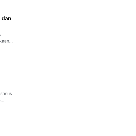
 dan
s
kaan
en
stinus
h
la AFF