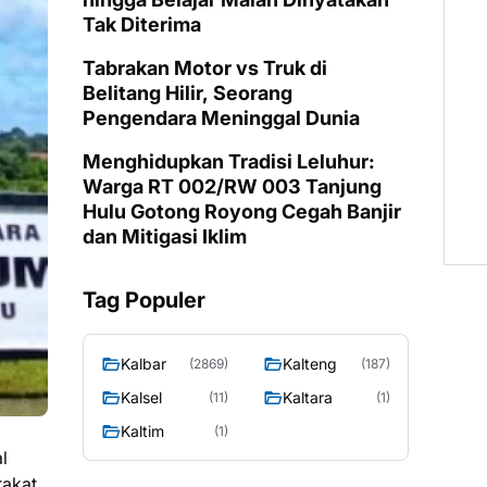
Tak Diterima
Tabrakan Motor vs Truk di
Belitang Hilir, Seorang
Pengendara Meninggal Dunia
Menghidupkan Tradisi Leluhur:
Warga RT 002/RW 003 Tanjung
Hulu Gotong Royong Cegah Banjir
dan Mitigasi Iklim
Tag Populer
Kalbar
Kalteng
(2869)
(187)
Kalsel
Kaltara
(11)
(1)
Kaltim
(1)
l
akat.