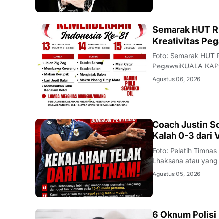
DAERAH
Semarak HUT RI
Kreativitas Pe
Foto: Semarak HUT R
PegawaiKUALA KAPU
Republik Indonesia
Agustus 06, 2026
Kapuas akan mengge
JAKARTA
Coach Justin S
Kalah 0-3 dari 
Foto: Pelatih Timn
Lhaksana atau yang 
Timnas Indonesia me
Agustus 05, 2026
2026 di kandang sen
6 Oknum Polisi