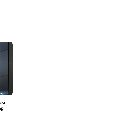
psi
ng