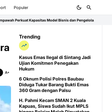
ort
Populer
tas Model Bisnis dan Pengelolaan Keuangan Usaha
Bupati Sujiw
Trending
ra
Kasus Emas Ilegal di Sintang Jadi
Ujian Komitmen Penegakan
Hukum
6 Oknum Polisi Polres Baubau
Diduga Tukar Barang Bukti Emas
360 Gram dengan Palsu
H. Pahmi Kecam SMAN 2 Kuala
Kapuas, Siswa Sudah Ikut MPLS
hingga Belajar Malah Dinyatakan