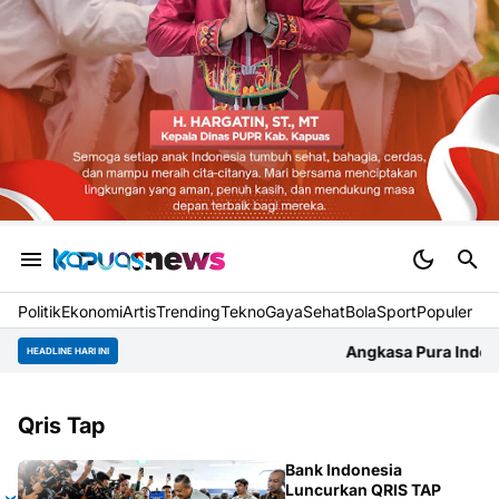
Politik
Ekonomi
Artis
Trending
Tekno
Gaya
Sehat
BolaSport
Populer
Angkasa Pura Indonesia Bandara Su
HEADLINE HARI INI
Qris Tap
A
Bank Indonesia
Luncurkan QRIS TAP