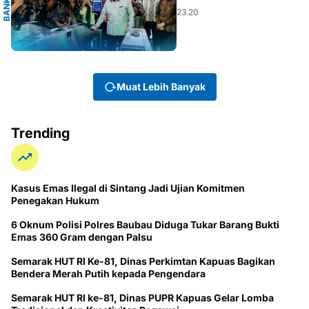
B
A
N
K
I
N
D
O
N
E
S
I
23.20
Muat Lebih Banyak
Trending
Kasus Emas Ilegal di Sintang Jadi Ujian Komitmen
Penegakan Hukum
6 Oknum Polisi Polres Baubau Diduga Tukar Barang Bukti
Emas 360 Gram dengan Palsu
Semarak HUT RI Ke-81, Dinas Perkimtan Kapuas Bagikan
Bendera Merah Putih kepada Pengendara
Semarak HUT RI ke-81, Dinas PUPR Kapuas Gelar Lomba