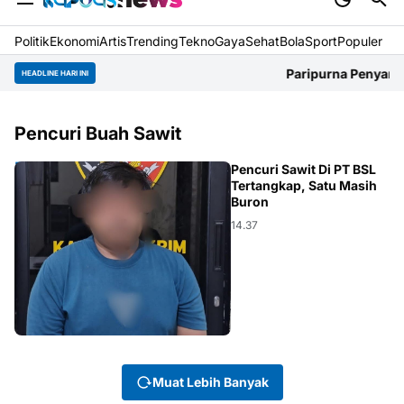
Politik
Ekonomi
Artis
Trending
Tekno
Gaya
Sehat
BolaSport
Populer
Paripurna Penyampaian Nota
HEADLINE HARI INI
Pencuri Buah Sawit
HUKUM
Pencuri Sawit Di PT BSL
Tertangkap, Satu Masih
Buron
14.37
Muat Lebih Banyak